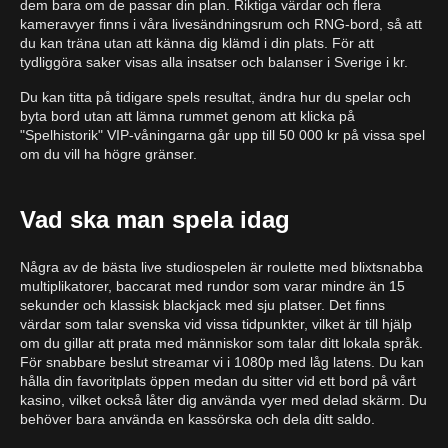
dem bara om de passar din plan. Riktiga värdar och flera
kameravyer finns i våra livesändningsrum och RNG-bord, så att
du kan träna utan att känna dig klämd i din plats. För att
tydliggöra saker visas alla insatser och balanser i Sverige i kr.
Du kan titta på tidigare spels resultat, ändra hur du spelar och
byta bord utan att lämna rummet genom att klicka på
"Spelhistorik" VIP-våningarna går upp till 50 000 kr på vissa spel
om du vill ha högre gränser.
Vad ska man spela idag
Några av de bästa live studiospelen är roulette med blixtsnabba
multiplikatorer, baccarat med rundor som varar mindre än 15
sekunder och klassisk blackjack med sju platser. Det finns
värdar som talar svenska vid vissa tidpunkter, vilket är till hjälp
om du gillar att prata med människor som talar ditt lokala språk.
För snabbare beslut streamar vi i 1080p med låg latens. Du kan
hålla din favoritplats öppen medan du sitter vid ett bord på vårt
kasino, vilket också låter dig använda vyer med delad skärm. Du
behöver bara använda en kassörska och dela ditt saldo.