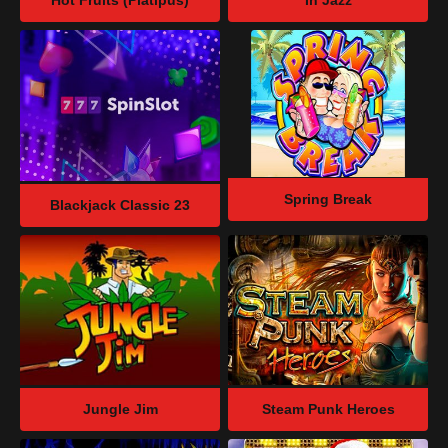
Hot Fruits (Platipus)
In Jazz
Ios installation
Vip-program
Säkerhet
Enkla saker du kan göra just nu
Ansvarsfullt spelande
Spelarguide
Archibald Africa Hd
Blackjack Classic 23
Jungle Jim
Steam Punk Heroes