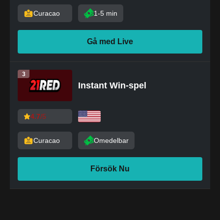
Curacao
1-5 min
Gå med Live
3
Instant Win-spel
4.7
/5
Curacao
Omedelbar
Försök Nu