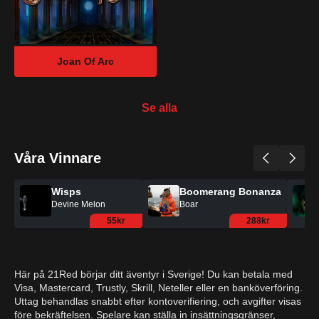
Joan Of Arc
Se alla
Våra Vinnare
Wisps
Boomerang Bonanza
Devine Melon
Boar
55kr
288kr
Här på 21Red börjar ditt äventyr i Sverige! Du kan betala med
Visa, Mastercard, Trustly, Skrill, Neteller eller en banköverföring.
Uttag behandlas snabbt efter kontoverifiering, och avgifter visas
före bekräftelsen. Spelare kan ställa in insättningsgränser,