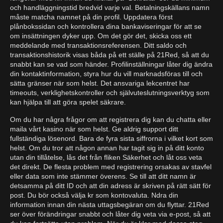
och handläggningstid bredvid varje val. Betalningskällans namn
måste matcha namnet på din profil. Uppdatera först
plånbokssidan och kontrollera dina bankaviseringar för att se
om insättningen dyker upp. Om det gör det, skicka oss ett
meddelande med transaktionsreferensen. Ditt saldo och
transaktionshistorik visas båda på ett ställe på 21Red, så att du
snabbt kan se vad som händer. Profilinställningar låter dig ändra
din kontaktinformation, styra hur du vill marknadsföras till och
sätta gränser när som helst. Det ansvariga lekcentret har
timeouts, verklighetskontroller och självuteslutningsverktyg som
kan hjälpa till att göra spelet säkrare.
Om du har några frågor om att registrera dig kan du chatta eller
maila vårt kasino när som helst. Ge aldrig support ditt
fullständiga lösenord. Bara de fyra sista siffrorna i vilket kort som
helst. Om du tror att någon annan har tagit sig in på ditt konto
utan din tillåtelse, lås det från fliken Säkerhet och låt oss veta
det direkt. De flesta problem med registrering orsakas av stavfel
eller data som inte stämmer överens. Se till att ditt namn är
detsamma på ditt ID och att din adress är skriven på rätt sätt för
post. Du bör också välja kr som kontovaluta. Ndra din
information innan din nästa uttagsbegäran om du flyttar. 21Red
ser över förändringar snabbt och låter dig veta via e-post, så att