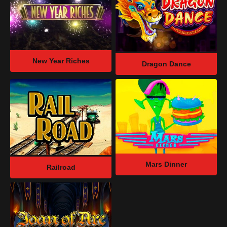
New Year Riches
Dragon Dance
Mars Dinner
Railroad