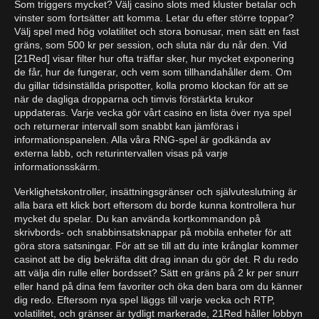
Som triggers mycket? Välj casino slots med kluster betalar och
vinster som fortsätter att komma. Letar du efter större toppar?
Välj spel med hög volatilitet och stora bonusar, men sätt en fast
gräns, som 500 kr per session, och sluta när du når den. Vid
[21Red] visar filter hur ofta träffar sker, hur mycket exponering
de får, hur de fungerar, och vem som tillhandahåller dem. Om
du gillar tidsinställda prispotter, kolla promo klockan för att se
när de dagliga dropparna och timvis förstärkta krukor
uppdateras. Varje vecka gör vårt casino en lista över nya spel
och returnerar intervall som snabbt kan jämföras i
informationspanelen. Alla våra RNG-spel är godkända av
externa labb, och returintervallen visas på varje
informationsskärm.
Verklighetskontroller, insättningsgränser och självuteslutning är
alla bara ett klick bort eftersom du borde kunna kontrollera hur
mycket du spelar. Du kan använda kortkommandon på
skrivbords- och snabbinsatsknappar på mobila enheter för att
göra stora satsningar. För att se till att du inte krånglar kommer
casinot att be dig bekräfta ditt drag innan du gör det. R du redo
att välja din rulle eller bordsset? Sätt en gräns på 2 kr per snurr
eller hand på dina fem favoriter och öka den bara om du känner
dig redo. Eftersom nya spel läggs till varje vecka och RTP,
volatilitet, och gränser är tydligt markerade, 21Red håller lobbyn