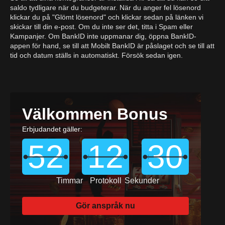
saldo tydligare när du budgeterar. När du anger fel lösenord
klickar du på "Glömt lösenord" och klickar sedan på länken vi
skickar till din e-post. Om du inte ser det, titta i Spam eller
Kampanjer. Om BankID inte uppmanar dig, öppna BankID-
appen för hand, se till att Mobilt BankID är påslaget och se till att
tid och datum ställs in automatiskt. Försök sedan igen.
Välkommen Bonus
Erbjudandet gäller:
52
12
28
Timmar
Protokoll
Sekunder
Gör anspråk nu