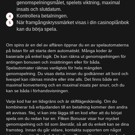
genomspelningsmålet, spelets viktning, maximal
insats och slutdatum.
Kontrollera betalningen.
När framgångskryssmärket visas i din casinoplånbok
kan du börja spela.
Om spins är en del av affären öppnar du en av spelautomaterna
på listan för att starta dem automatiskt. Många koder är
baserade på enkel logik. De kan räkna ut genomspelningen för
antingen bonusen och insättningen eller för båda.
Spelautomater räknas vanligtvis för hela mängden
genomspelning. Du visas detta innan du godkänner att bord och
livespel kan räknas mindre eller inte alls. Det finns både en
maximal konvertering och en maximal insats per snurr, och du
kan se båda i förhandsvisningen.
Varje kod har en tidsgräns och är skiftlägeskänslig. Om du
kombinerar två erbjudanden till en betalning kommer den andra
att avvisas. Nej, vi kan inte lägga till en kod efter att du börjat
spela om du redan har en. Fliken Bonusar visar hur mycket
genomspelning och tid som återstår, så att du enkelt kan se dina
framsteg. Innan du går vidare, kontakta supporten om något