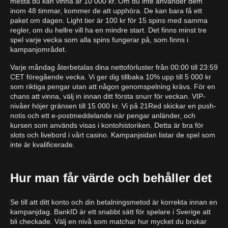
mesta du kan vinna är 10 000 kr. Om du inte använder dem
inom 48 timmar, kommer de att upphöra. De kan bara få ett
paket om dagen. Light tier är 100 kr för 15 spins med samma
regler, om du hellre vill ha en mindre start. Det finns minst tre
spel varje vecka som alla spins fungerar på, som finns i
kampanjområdet.
Varje måndag återbetalas dina nettoförluster från 00:00 till 23:59
CET föregående vecka. Vi ger dig tillbaka 10% upp till 5 000 kr
som riktiga pengar utan att någon genomspelning krävs. För en
chans att vinna, välj in innan ditt första snurr för veckan. VIP-
nivåer höjer gränsen till 15 000 kr. Vi på 21Red skickar en push-
notis och ett e-postmeddelande när pengar anländer, och
kursen som används visas i kontohistoriken. Detta är bra för
slots och livebord i vårt casino. Kampanjsidan listar de spel som
inte är kvalificerade.
Hur man får värde och behåller det
Se till att ditt konto och din betalningsmetod är korrekta innan en
kampanjdag. BankID är ett snabbt sätt för spelare i Sverige att
bli checkade. Välj en nivå som matchar hur mycket du brukar