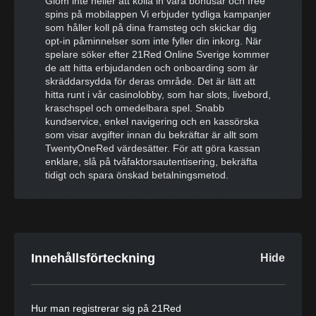
Glöm inte heller att kolla in våra bonusar och free
spins på mobilappen Vi erbjuder tydliga kampanjer
som håller koll på dina framsteg och skickar dig
opt-in påminnelser som inte fyller din inkorg. När
spelare söker efter 21Red Online Sverige kommer
de att hitta erbjudanden och onboarding som är
skräddarsydda för deras område. Det är lätt att
hitta runt i vår casinolobby, som har slots, livebord,
kraschspel och omedelbara spel. Snabb
kundservice, enkel navigering och en kassörska
som visar avgifter innan du bekräftar är allt som
TwentyOneRed värdesätter. För att göra kassan
enklare, slå på tvåfaktorsautentisering, bekräfta
tidigt och spara önskad betalningsmetod.
Innehållsförteckning
Hide
Hur man registrerar sig på 21Red