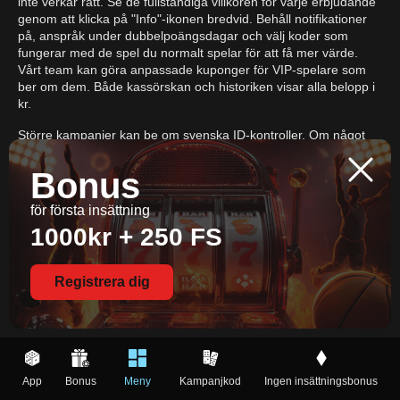
inte verkar rätt. Se de fullständiga villkoren för varje erbjudande
genom att klicka på "Info"-ikonen bredvid. Behåll notifikationer
på, anspråk under dubbelpoängsdagar och välj koder som
fungerar med de spel du normalt spelar för att få mer värde.
Vårt team kan göra anpassade kuponger för VIP-spelare som
ber om dem. Både kassörskan och historiken visar alla belopp i
kr.
Större kampanjer kan be om svenska ID-kontroller. Om något
går fel i kassan, försök inte samma betalning om och om igen.
Fotografera meddelandet och kontakta vårt casinos kundtjänst
Bonus
genom chatt eller e-post. Vi skickar gärna en ny till dig när vi har
bekräftat problemet på 21Red.
för första insättning
1000kr + 250 FS
Få kampanjkod
Registrera dig
Mobilapp
App
Bonus
Meny
Kampanjkod
Ingen insättningsbonus